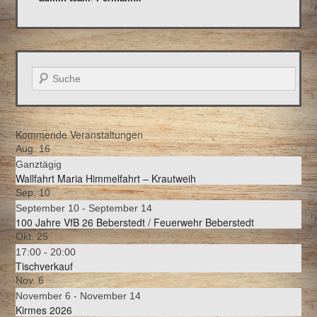
Suche
Kommende Veranstaltungen
Aug.
16
Ganztägig
Wallfahrt Maria Himmelfahrt – Krautweih
Sep.
10
September 10
-
September 14
100 Jahre VfB 26 Beberstedt / Feuerwehr Beberstedt
Okt.
25
17:00
-
20:00
Tischverkauf
Nov.
6
November 6
-
November 14
Kirmes 2026