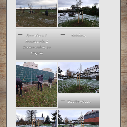
Sportplatz: 3
Rotahorn
Baumhaseln, 2
Blumeneschen, 10
Mispeln
Maulbeerbaum