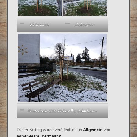
Esskastanie
Esskastanie
Winterlinde Ecke Zellaer Weg / Am Rasen
Dieser Beitrag wurde veröffentlicht in
Allgemein
von
admin-team
.
Permalink