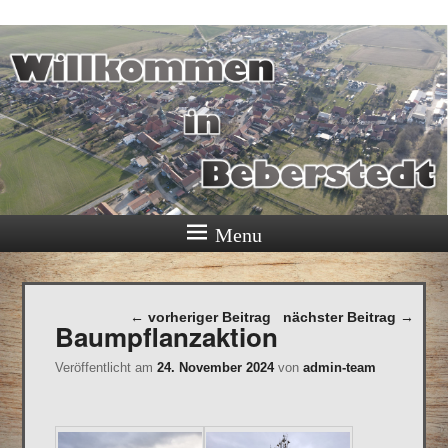
Ortschaft Beberstedt im Eichsfeld
Menu
Beitragsnavigation
←
vorheriger Beitrag
nächster Beitrag
→
Baumpflanzaktion
Veröffentlicht am
24. November 2024
von
admin-team