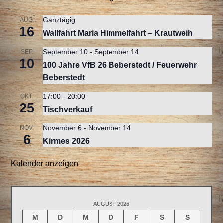
Ganztägig
AUG.
16
Wallfahrt Maria Himmelfahrt – Krautweih
September 10
-
September 14
SEP.
10
100 Jahre VfB 26 Beberstedt / Feuerwehr
Beberstedt
17:00
-
20:00
OKT.
25
Tischverkauf
November 6
-
November 14
NOV.
6
Kirmes 2026
Kalender anzeigen
AUGUST 2026
M
D
M
D
F
S
S