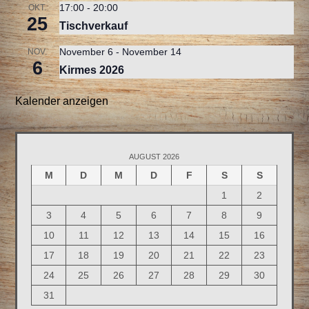
17:00
-
20:00
OKT.
25
Tischverkauf
November 6
-
November 14
NOV.
6
Kirmes 2026
Kalender anzeigen
AUGUST 2026
M
D
M
D
F
S
S
1
2
3
4
5
6
7
8
9
10
11
12
13
14
15
16
17
18
19
20
21
22
23
24
25
26
27
28
29
30
31