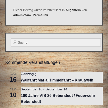
Dieser Beitrag wurde veröffentlicht in
Allgemein
von
admin-team
.
Permalink
Suche
Kommende Veranstaltungen
Ganztägig
AUG.
16
Wallfahrt Maria Himmelfahrt – Krautweih
September 10
-
September 14
SEP.
10
100 Jahre VfB 26 Beberstedt / Feuerwehr
Beberstedt