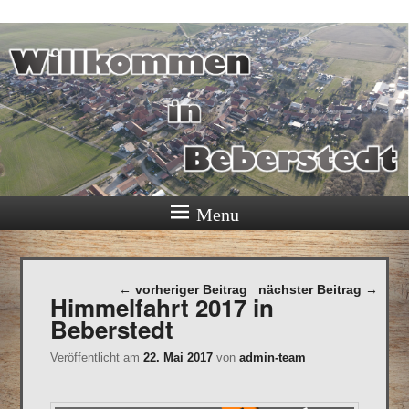
Ortschaft Beberstedt im Eichsfeld
Menu
Beitragsnavigation
←
vorheriger Beitrag
nächster Beitrag
→
Himmelfahrt 2017 in
Beberstedt
Veröffentlicht am
22. Mai 2017
von
admin-team